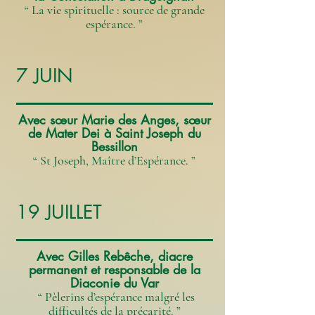
“ La vie spirituelle : source de grande
espérance. ”
7 JUIN
Avec sœur Marie des Anges, sœur
de Mater Dei à Saint Joseph du
Bessillon
“ St Joseph, Maître d’Espérance. ”
19 JUILLET
Avec Gilles Rebêche, diacre
permanent et responsable de la
Diaconie du Var
“ Pèlerins d’espérance malgré les
difficultés de la précarité. ”