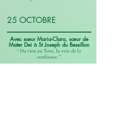
25 OCTOBRE
Avec sœur Maria-Clara, sœur de
Mater Dei à St Joseph du Bessillon
“ Du rien au Tout, la voie de la
confiance. ”
8 NOVEMBRE
Avec père Thierry de Marsac, curé
de la Paroisse St Joseph de Toulon
“ La paroisse, lieu de croissance et
d’espérance. ”